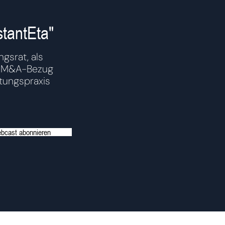
tantEta"
ngsrat, als
it M&A-Bezug
tungspraxis
bcast abonnieren